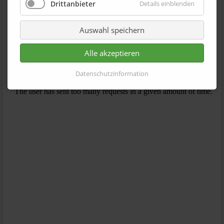
Drittanbieter
Details einblenden
Teaser: Dispersionsstabilität, Redispergierbarkeit und
Auswahl speichern
Partikelcharakterisierung - Adjuvantien, Impfstoffe,
Influenza
Alle akzeptieren
Datenschutzinformation