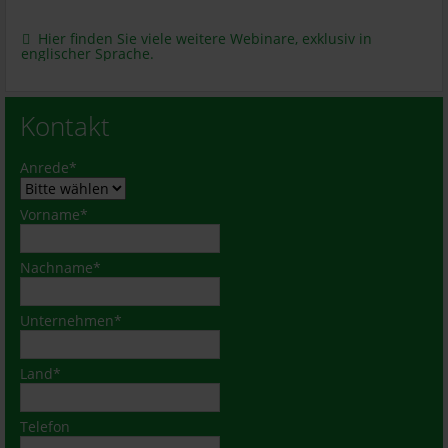
Hier finden Sie viele weitere Webinare, exklusiv in
englischer Sprache.
Kontakt
Pflichtfeld
Anrede
*
Pflichtfeld
Vorname
*
Pflichtfeld
Nachname
*
Pflichtfeld
Unternehmen
*
Pflichtfeld
Land
*
Telefon