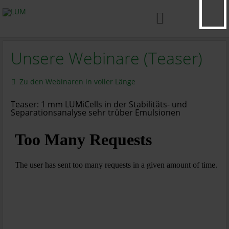

Unsere Webinare (Teaser)
Zu den Webinaren in voller Länge
Teaser: 1 mm LUMiCells in der Stabilitäts- und
Separationsanalyse sehr trüber Emulsionen