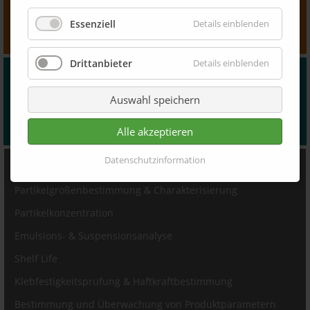
lumiflector.com
Essenziell
Details einblenden
Drittanbieter
Details einblenden
Kontaktieren Sie uns
Auswahl speichern
Kontaktieren Sie uns für mehr Informationen oder ein
individuelles Angebot
Alle akzeptieren
Datenschutzinformation
PRODUKTE
Partikelgrößenbestimmung & Charakterisierung
Partikelkonzentration
Emulsions- & Suspensionsanalyse
Shelf Life
Klebfestigkeitsprüfung & Haftkraftbestimmung
Bestimmung und Überwachung von Produktparametern