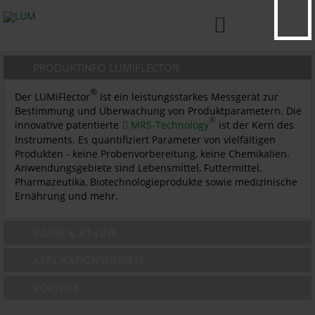

PRODUKTINFO LUMIFLECTOR
®
Der LUMiFlector
ist ein leistungsstarkes Messgerät zur
Bestimmung und Überwachung von Produktparametern. Die
®
innovative patentierte
MRS-Technology
ist der Kern des
Instruments. Es quantifiziert Parameter von vielfältigen
Produkten - keine Probenvorbereitung, keine Chemikalien.
Anwendungsgebiete sind Lebensmittel, Futtermittel,
Pharmazeutika, Biotechnologieprodukte sowie medizinische
Ernährung und mehr.
INLINE & AT-LINE
APPLIKATIONSGEBIETE
VORTEILE